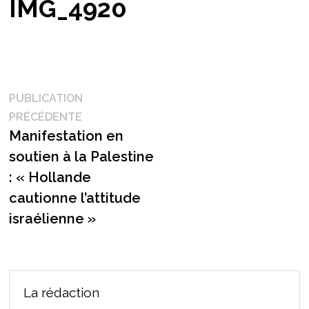
IMG_4920
Navigation
PUBLICATION
Publication
PRÉCÉDENTE
de
précédente :
Manifestation en
l’article
soutien à la Palestine
: « Hollande
cautionne l’attitude
israélienne »
La rédaction