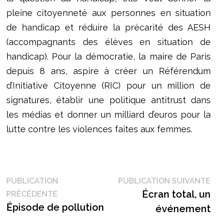
pleine citoyenneté aux personnes en situation
de handicap et réduire la précarité des AESH
(accompagnants des élèves en situation de
handicap). Pour la démocratie, la maire de Paris
depuis 8 ans, aspire à créer un Référendum
d’Initiative Citoyenne (RIC) pour un million de
signatures, établir une politique antitrust dans
les médias et donner un milliard d’euros pour la
lutte contre les violences faites aux femmes.
Navigation
P
PUBLICATION
PUBLICATION SUIVANTE
Publication
s
Écran total, un
PRÉCÉDENTE
de
précédente :
Épisode de pollution
événement