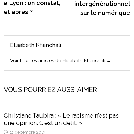
l’article
à Lyon : un constat,
intergénérationnel
et après ?
sur le numérique
Elisabeth Khanchali
Voir tous les articles de Elisabeth Khanchali →
VOUS POURRIEZ AUSSI AIMER
Christiane Taubira : « Le racisme n’est pas
une opinion. C’est un délit. »
11 décembre 2013