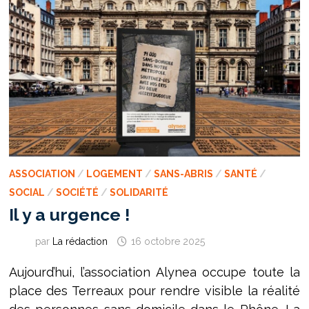
ASSOCIATION
/
LOGEMENT
/
SANS-ABRIS
/
SANTÉ
/
SOCIAL
/
SOCIÉTÉ
/
SOLIDARITÉ
Il y a urgence !
par
La rédaction
16 octobre 2025
Aujourd’hui, l’association Alynea occupe toute la
place des Terreaux pour rendre visible la réalité