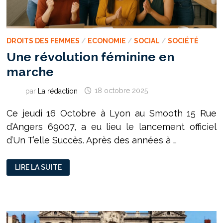
DROITS DES FEMMES
/
ECONOMIE
/
SOCIAL
/
SOCIÉTÉ
Une révolution féminine en
marche
par
La rédaction
18 octobre 2025
Ce jeudi 16 Octobre à Lyon au Smooth 15 Rue
d’Angers 69007, a eu lieu le lancement officiel
d’Un T’elle Succès. Après des années à …
UNE
LIRE LA SUITE
RÉVOLUTION
FÉMININE
EN
MARCHE