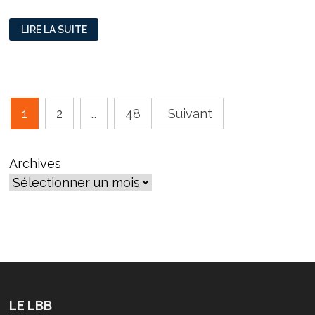
CINÉMA
LIRE LA SUITE
:
MONTRER
UNE
FRANCE
SOLIDAIRE
Pagination
1
2
…
48
Suivant
des
publications
Archives
LE LBB