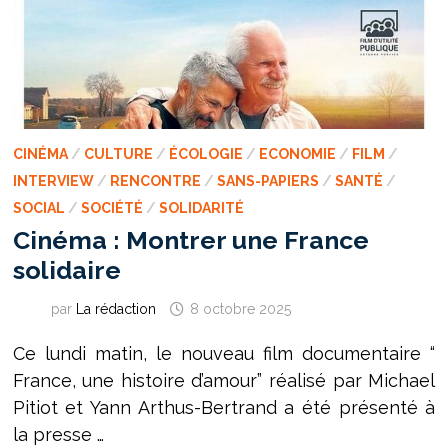
CINÉMA
/
CULTURE
/
ÉCOLOGIE
/
ECONOMIE
/
FILM
/
INTERVIEW
/
RENCONTRE
/
SANS-PAPIERS
/
SANTÉ
/
SOCIAL
/
SOCIÉTÉ
/
SOLIDARITÉ
Cinéma : Montrer une France
solidaire
par
La rédaction
8 octobre 2025
Ce lundi matin, le nouveau film documentaire “
France, une histoire d’amour” réalisé par Michael
Pitiot et Yann Arthus-Bertrand a été présenté à
la presse …