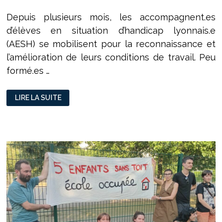
Depuis plusieurs mois, les accompagnent.es
d’élèves en situation d’handicap lyonnais.e
(AESH) se mobilisent pour la reconnaissance et
l’amélioration de leurs conditions de travail. Peu
formé.es …
LES
LIRE LA SUITE
AESH
LYONNAIS.ES
EN
GRÈVE