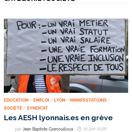
EDUCATION
/
EMPLOI
/
LYON
/
MANIFESTATIONS
/
SOCIÉTÉ
/
SYNDICAT
Les AESH lyonnais.es en grève
par
Jean Baptiste Grenouilloux
10 juin 2026