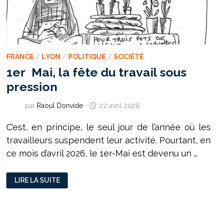
FRANCE
/
LYON
/
POLITIQUE
/
SOCIÉTÉ
1er Mai, la fête du travail sous
pression
par
Raoul Donvide
22 avril 2026
C’est, en principe, le seul jour de l’année où les
travailleurs suspendent leur activité. Pourtant, en
ce mois d’avril 2026, le 1er-Mai est devenu un …
1ER
LIRE LA SUITE
MAI,
LA
FÊTE
DU
TRAVAIL
SOUS