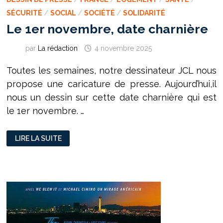
SÉCURITÉ
/
SOCIAL
/
SOCIÉTÉ
/
SOLIDARITÉ
Le 1er novembre, date charnière
par
La rédaction
4 novembre 2025
Toutes les semaines, notre dessinateur JCL nous
propose une caricature de presse. Aujourd’hui,il
nous un dessin sur cette date charnière qui est
le 1er novembre. …
LE
LIRE LA SUITE
1ER
NOVEMBRE,
DATE
CHARNIÈRE