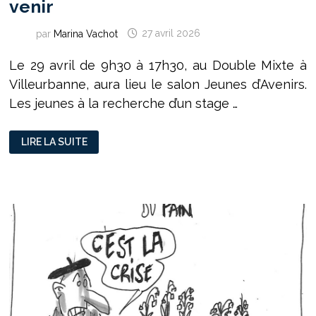
venir
par
Marina Vachot
27 avril 2026
Le 29 avril de 9h30 à 17h30, au Double Mixte à
Villeurbanne, aura lieu le salon Jeunes d’Avenirs.
Les jeunes à la recherche d’un stage …
JEUNES
LIRE LA SUITE
D’AVENIRS :
LA
JEUNESSE
À
VENIR