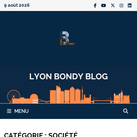
Passer
9 août 2026
au
contenu
MENU
CATÉGORIE :
SOCIÉTÉ