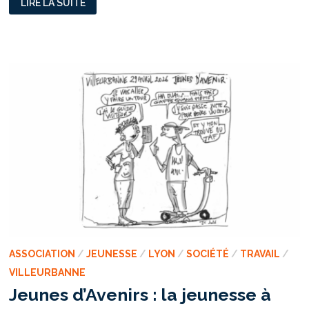
LIRE LA SUITE
:
OCCUPATION
DE
L’ÉCOLE
ANNE
FRANK
EN
SOUTIEN
À
L’EXPULSION
D’UNE
FAMILLE
ASSOCIATION
/
JEUNESSE
/
LYON
/
SOCIÉTÉ
/
TRAVAIL
/
VILLEURBANNE
Jeunes d’Avenirs : la jeunesse à