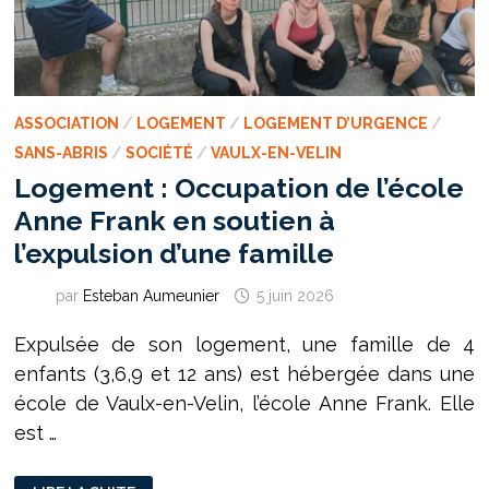
ASSOCIATION
/
LOGEMENT
/
LOGEMENT D’URGENCE
/
SANS-ABRIS
/
SOCIÉTÉ
/
VAULX-EN-VELIN
Logement : Occupation de l’école
Anne Frank en soutien à
l’expulsion d’une famille
par
Esteban Aumeunier
5 juin 2026
Expulsée de son logement, une famille de 4
enfants (3,6,9 et 12 ans) est hébergée dans une
école de Vaulx-en-Velin, l’école Anne Frank. Elle
est …
LOGEMENT