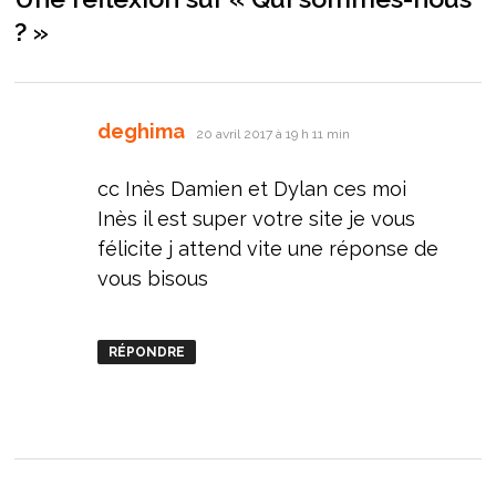
?
»
dit :
deghima
20 avril 2017 à 19 h 11 min
cc Inès Damien et Dylan ces moi
Inès il est super votre site je vous
félicite j attend vite une réponse de
vous bisous
RÉPONDRE