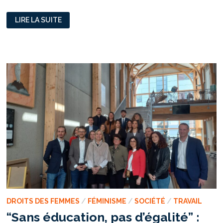
DELPHINE
LIRE LA SUITE
ET
CAROLE,
LES
DESSOUS
D’UN
DUO
SUBVERSIF
DROITS DES FEMMES
/
FÉMINISME
/
SOCIÉTÉ
/
TRAVAIL
“Sans éducation, pas d’égalité” :