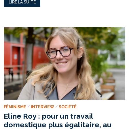
LIRE LA SUITE
NOUS,
L’ASSOCIATION
QUI
GAGNE
CONTRE
LA
CENSURE
DE
L’UNIVERSITÉ
LYON
3
FÉMINISME
/
INTERVIEW
/
SOCIÉTÉ
Eline Roy : pour un travail
domestique plus égalitaire, au