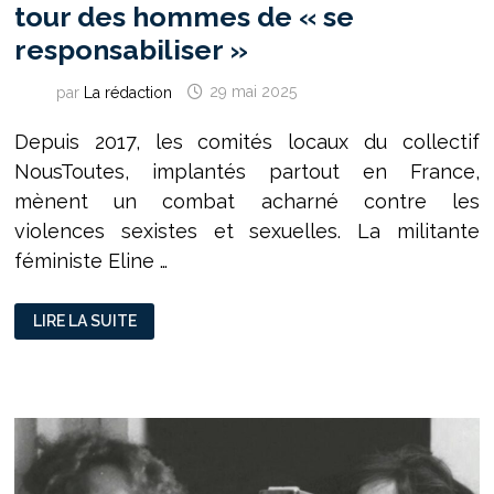
tour des hommes de « se
responsabiliser »
par
La rédaction
29 mai 2025
Depuis 2017, les comités locaux du collectif
NousToutes, implantés partout en France,
mènent un combat acharné contre les
violences sexistes et sexuelles. La militante
féministe Eline …
ELINE
LIRE LA SUITE
ROY
:
POUR
UN
TRAVAIL
DOMESTIQUE
PLUS
ÉGALITAIRE,
AU
TOUR
DES