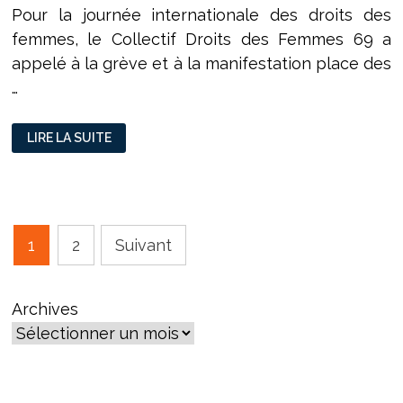
Pour la journée internationale des droits des
femmes, le Collectif Droits des Femmes 69 a
appelé à la grève et à la manifestation place des
…
[SEMAINE
LIRE LA SUITE
DESTINÉE
AUX
FEMMES]
UN
RASSEMBLEMENT
PLACE
DES
TERREAUX
Pagination
POUR
1
2
Suivant
LA
des
JOURNÉE
INTERNATIONALE
DES
publications
DROITS
Archives
DE
FEMMES