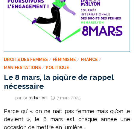
DU
BÂTIMENT
ET
LES
MILIEUX
SPORTIFS
DROITS DES FEMMES
/
FÉMINISME
/
FRANCE
/
MANIFESTATIONS
/
POLITIQUE
Le 8 mars, la piqûre de rappel
nécessaire
par
La rédaction
7 mars 2025
Parce qu’ « on ne naît pas femme mais qu’on le
devient », le 8 mars est chaque année une
occasion de mettre en lumière …