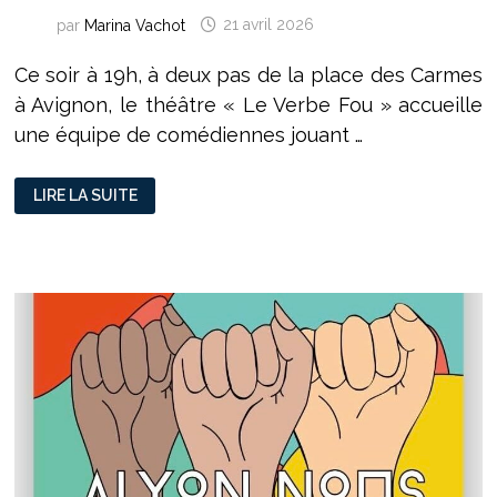
par
Marina Vachot
21 avril 2026
Ce soir à 19h, à deux pas de la place des Carmes
à Avignon, le théâtre « Le Verbe Fou » accueille
une équipe de comédiennes jouant …
LES
LIRE LA SUITE
FILLES
AUX
MAINS
JAUNES :
LES
MUNITIONNETTES
RACONTENT
LE
TRAVAIL
À
L’USINE
DU
XXÈME
SIÈCLE