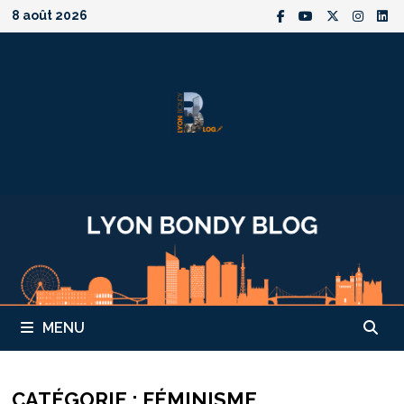
Passer
8 août 2026
au
contenu
MENU
CATÉGORIE :
FÉMINISME