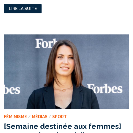
L’ÉGALITÉ
LIRE LA SUITE
FEMMES-
HOMMES
SELON
JCL
FÉMINISME
/
MÉDIAS
/
SPORT
[Semaine destinée aux femmes]