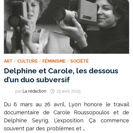
HOMMES
DE
« SE
RESPONSABILISER »
ART
/
CULTURE
/
FÉMINISME
/
SOCIÉTÉ
Delphine et Carole, les dessous
d’un duo subversif
par
La rédaction
25 avril 2025
Du 6 mars au 26 avril, Lyon honore le travail
documentaire de Carole Roussopoulos et de
Delphine Seyrig. L’exposition Ça commence
souvent par des problèmes et …