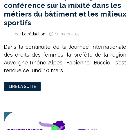
conférence sur la mixité dans les
métiers du bâtiment et les milieux
sportifs
par
La rédaction
10 mars 2025
Dans la continuité de la Journée internationale
des droits des femmes, la préfète de la région
Auvergne-Rhône-Alpes Fabienne Buccio, s’est
rendue ce lundi 10 mars …
“SANS
LIRE LA SUITE
ÉDUCATION,
PAS
D’ÉGALITÉ”
:
CONFÉRENCE
SUR
LA
MIXITÉ
DANS
LES
MÉTIERS