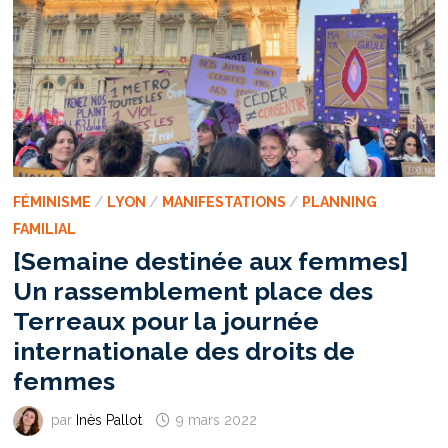
MÉDIATISATION
DU
SPORT
FÉMININ
FÉMINISME
/
LYON
/
MANIFESTATIONS
/
PLANNING
FAMILIAL
[Semaine destinée aux femmes]
Un rassemblement place des
Terreaux pour la journée
internationale des droits de
femmes
par
Inès Pallot
9 mars 2022