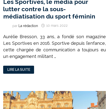
Les Sportives, le média pour
lutter contre la sous-
médiatisation du sport féminin
par
La rédaction
10 mars 2022
Aurélie Bresson, 33 ans, a fondé son magazine
Les Sportives en 2016. Sportive depuis l’enfance,
cette chargée de communication a toujours eu
un engagement militant …
[SEMAINE
LIRE LA SUITE
DESTINÉE
AUX
FEMMES]
LES
SPORTIVES,
LE
MÉDIA
POUR
LUTTER
CONTRE
LA
SOUS-