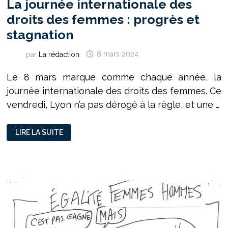
La journée internationale des
droits des femmes : progrès et
stagnation
par
La rédaction
8 mars 2024
Le 8 mars marque comme chaque année, la
journée internationale des droits des femmes. Ce
vendredi, Lyon n’a pas dérogé à la règle, et une …
LA
LIRE LA SUITE
JOURNÉE
INTERNATIONALE
DES
DROITS
DES
FEMMES :
PROGRÈS
ET
STAGNATION