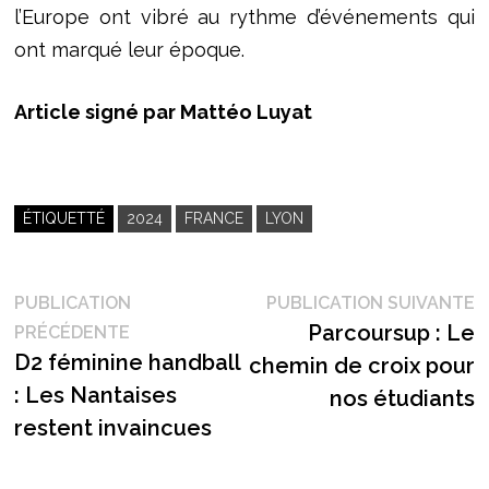
l’Europe ont vibré au rythme d’événements qui
ont marqué leur époque.
Article signé par Mattéo Luyat
ÉTIQUETTÉ
2024
FRANCE
LYON
Navigation
P
PUBLICATION
PUBLICATION SUIVANTE
Publication
s
Parcoursup : Le
PRÉCÉDENTE
de
précédente :
D2 féminine handball
chemin de croix pour
l’article
: Les Nantaises
nos étudiants
restent invaincues