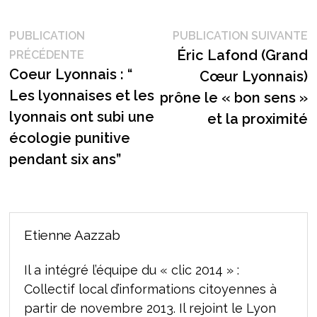
Navigation
P
PUBLICATION
PUBLICATION SUIVANTE
Publication
s
Éric Lafond (Grand
PRÉCÉDENTE
de
précédente :
Coeur Lyonnais : “
Cœur Lyonnais)
l’article
Les lyonnaises et les
prône le « bon sens »
lyonnais ont subi une
et la proximité
écologie punitive
pendant six ans”
Etienne Aazzab
Il a intégré l’équipe du « clic 2014 » :
Collectif local d’informations citoyennes à
partir de novembre 2013. Il rejoint le Lyon