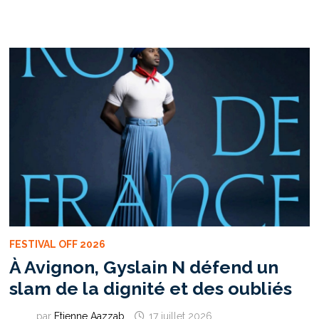
:
UNE
ÉDITION
2026
MARQUÉE
PAR
LA
HAUSSE
DE
LA
FRÉQUENTATION
ET
L’ESSOR
DES
VENTES
DE
BILLETS
FESTIVAL OFF 2026
À Avignon, Gyslain N défend un
slam de la dignité et des oubliés
par
Etienne Aazzab
17 juillet 2026