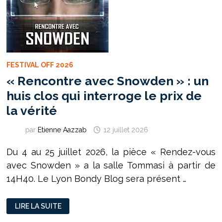
DANS
CETTE
SOCIÉTÉ
»
FESTIVAL OFF 2026
« Rencontre avec Snowden » : un
huis clos qui interroge le prix de
la vérité
par
Etienne Aazzab
12 juillet 2026
Du 4 au 25 juillet 2026, la pièce « Rendez-vous
avec Snowden » a la salle Tommasi à partir de
14H40. Le Lyon Bondy Blog sera présent …
«
LIRE LA SUITE
RENCONTRE
AVEC