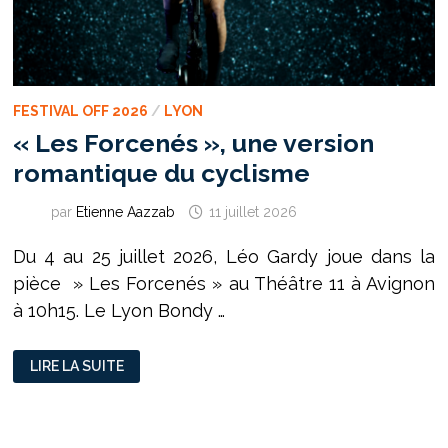
FESTIVAL OFF 2026
/
LYON
« Les Forcenés », une version
romantique du cyclisme
par
Etienne Aazzab
11 juillet 2026
Du 4 au 25 juillet 2026, Léo Gardy joue dans la
pièce » Les Forcenés » au Théâtre 11 à Avignon
à 10h15. Le Lyon Bondy …
« LES
LIRE LA SUITE
FORCENÉS »,
UNE
VERSION
ROMANTIQUE
DU
CYCLISME