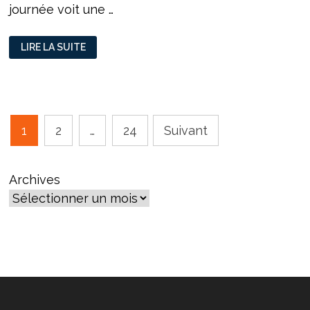
journée voit une …
COUPE
LIRE LA SUITE
DU
MONDE
2026
:
SIGNÉE
TRUMP…
Pagination
1
2
…
24
Suivant
des
publications
Archives