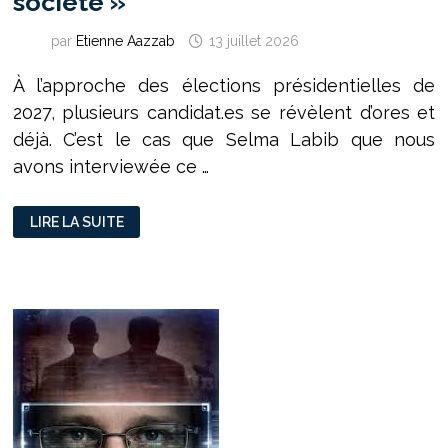
société »
par
Etienne Aazzab
13 juillet 2026
À l’approche des élections présidentielles de
2027, plusieurs candidat.es se révèlent d’ores et
déjà. C’est le cas que Selma Labib que nous
avons interviewée ce …
SELMA
LIRE LA SUITE
LABIB
:
«
C’EST
NOUS
QUI
PRODUISONS
TOUT,
DONC
C’EST
À
NOUS
DE
DÉCIDER
DE
TOUT