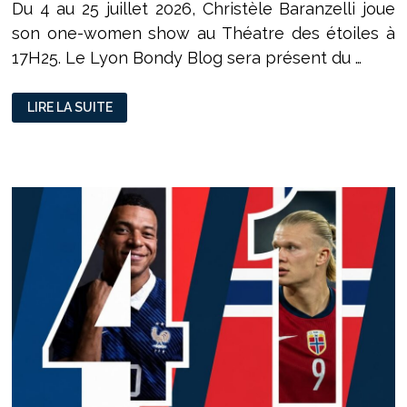
Du 4 au 25 juillet 2026, Christèle Baranzelli joue
son one-women show au Théatre des étoiles à
17H25. Le Lyon Bondy Blog sera présent du …
« 60
LIRE LA SUITE
NUANCES
DE
CHRIS »
:
CHRISTÈLE
BARANZELLI
FAIT
DE
L’AUTODÉRISION
UNE
VÉRITABLE
FORCE
COMIQUE