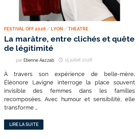
FESTIVAL OFF 2026
/
LYON
/
THEATRE
La marâtre, entre clichés et quête
de légitimité
par
Etienne Aazzab
15 juillet 2026
À travers son expérience de belle-mère,
Éléonore Lavigne interroge la place souvent
invisible des femmes dans les familles
recomposées. Avec humour et sensibilité, elle
transforme …
LA
LIRE LA SUITE
MARÂTRE,
ENTRE
CLICHÉS