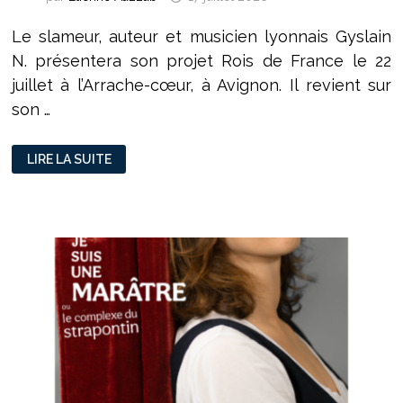
Le slameur, auteur et musicien lyonnais Gyslain
N. présentera son projet Rois de France le 22
juillet à l’Arrache-cœur, à Avignon. Il revient sur
son …
À
LIRE LA SUITE
AVIGNON,
GYSLAIN
N
DÉFEND
UN
SLAM
DE
LA
DIGNITÉ
ET
DES
OUBLIÉS