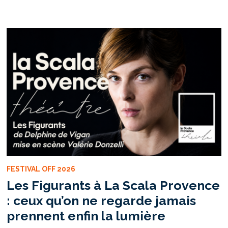
SNOWDEN
»
:
UN
HUIS
CLOS
QUI
INTERROGE
LE
PRIX
DE
LA
VÉRITÉ
FESTIVAL OFF 2026
Les Figurants à La Scala Provence
: ceux qu’on ne regarde jamais
prennent enfin la lumière