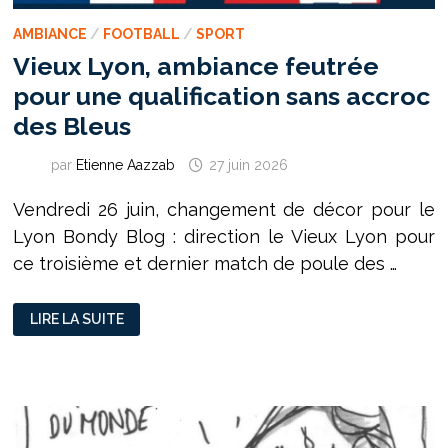
AMBIANCE
/
FOOTBALL
/
SPORT
Vieux Lyon, ambiance feutrée
pour une qualification sans accroc
des Bleus
par
Etienne Aazzab
27 juin 2026
Vendredi 26 juin, changement de décor pour le
Lyon Bondy Blog : direction le Vieux Lyon pour
ce troisième et dernier match de poule des …
VIEUX
LIRE LA SUITE
LYON,
AMBIANCE
FEUTRÉE
POUR
UNE
QUALIFICATION
SANS
ACCROC
DES