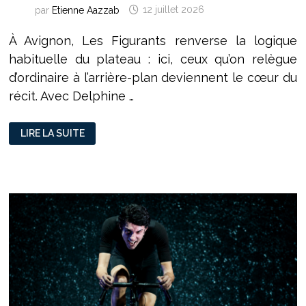
par
Etienne Aazzab
12 juillet 2026
À Avignon, Les Figurants renverse la logique
habituelle du plateau : ici, ceux qu’on relègue
d’ordinaire à l’arrière-plan deviennent le cœur du
récit. Avec Delphine …
LES
LIRE LA SUITE
FIGURANTS
À
LA
SCALA
PROVENCE
:
CEUX
QU’ON
NE
REGARDE
JAMAIS
PRENNENT
ENFIN
LA
LUMIÈRE