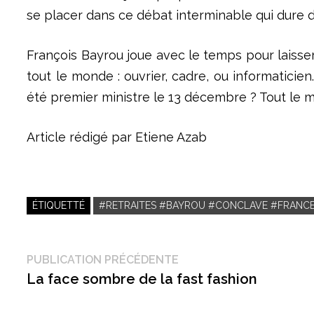
se placer dans ce débat interminable qui dure 
François Bayrou joue avec le temps pour laisse
tout le monde : ouvrier, cadre, ou informaticie
été premier ministre le 13 décembre ? Tout le 
Article rédigé par Etiene Azab
ÉTIQUETTÉ
#RETRAITES #BAYROU #CONCLAVE #FRANCE 
Navigation
Publication
PUBLICATION PRÉCÉDENTE
précédente :
La face sombre de la fast fashion
de