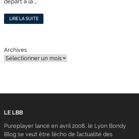
départ à la …
RETRAITES
LIRE LA SUITE
:
FRANÇOIS
BAYROU
PREND
SON
TEMPS
Archives
LE LBB
Pureplayer lancé en avril 2008, le Lyon Bondy
Blog se veut être l’écho de l’actualité des