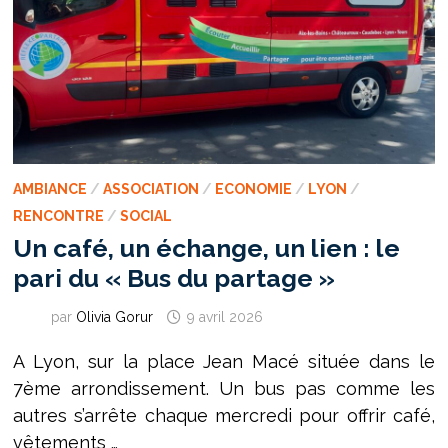
AMBIANCE
/
ASSOCIATION
/
ECONOMIE
/
LYON
/
RENCONTRE
/
SOCIAL
Un café, un échange, un lien : le
pari du « Bus du partage »
par
Olivia Gorur
9 avril 2026
A Lyon, sur la place Jean Macé située dans le
7ème arrondissement. Un bus pas comme les
autres s’arrête chaque mercredi pour offrir café,
vêtements …