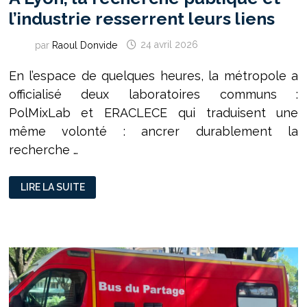
l’industrie resserrent leurs liens
par
Raoul Donvide
24 avril 2026
En l’espace de quelques heures, la métropole a
officialisé deux laboratoires communs :
PolMixLab et ERACLECE qui traduisent une
même volonté : ancrer durablement la
recherche …
À
LIRE LA SUITE
LYON,
LA
RECHERCHE
PUBLIQUE
ET
L’INDUSTRIE
RESSERRENT
LEURS
LIENS