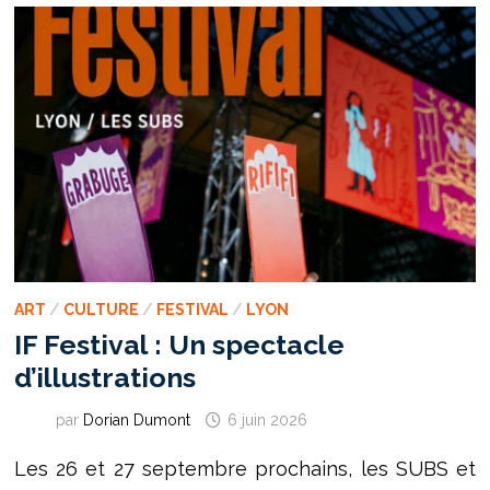
L’INSCRIRE
DANS
LE
CORPS
ART
/
CULTURE
/
FESTIVAL
/
LYON
IF Festival : Un spectacle
d’illustrations
par
Dorian Dumont
6 juin 2026
Les 26 et 27 septembre prochains, les SUBS et