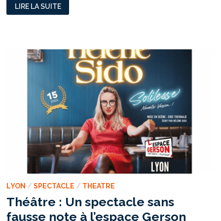
CINÉMA :
LIRE LA SUITE
LES
MATINS
MERVEILLEUX,
UN
LONG-
MÉTRAGE
SENSIBLE
SUR
LE
DEUIL,
LES
RENCONTRES
ET
LES
SECONDES
CHANCES
LYON
/
SPECTACLE
/
THEATRE
Théâtre : Un spectacle sans
fausse note à l’espace Gerson