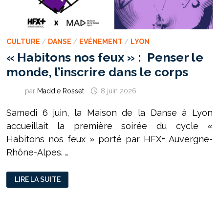
CULTURE
/
DANSE
/
EVÉNEMENT
/
LYON
« Habitons nos feux » : Penser le
monde, l’inscrire dans le corps
par
Maddie Rosset
8 juin 2026
Samedi 6 juin, la Maison de la Danse à Lyon
accueillait la première soirée du cycle «
Habitons nos feux » porté par HFX+ Auvergne-
Rhône-Alpes. …
« HABITONS
LIRE LA SUITE
NOS
FEUX »
:
PENSER
LE
MONDE,