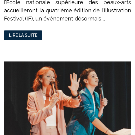
l’Ecole nationale supérieure des beaux-arts
accueilleront la quatrième édition de l’Illustration
Festival (IF), un évènement désormais …
IF
LIRE LA SUITE
FESTIVAL
:
UN
SPECTACLE
D’ILLUSTRATIONS