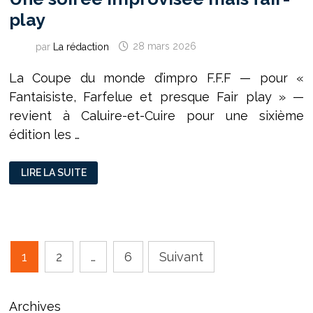
play
par
La rédaction
28 mars 2026
La Coupe du monde d’impro F.F.F — pour «
Fantaisiste, Farfelue et presque Fair play » —
revient à Caluire-et-Cuire pour une sixième
édition les …
UNE
LIRE LA SUITE
SOIRÉE
IMPROVISÉE
MAIS
FAIR-
PLAY
Pagination
1
2
…
6
Suivant
des
publications
Archives