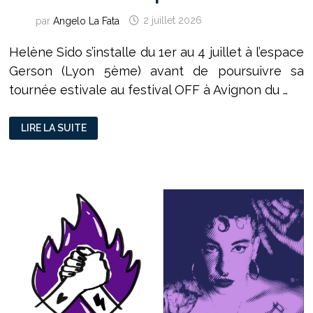
par
Angelo La Fata
2 juillet 2026
Helène Sido s’installe du 1er au 4 juillet à l’espace
Gerson (Lyon 5ème) avant de poursuivre sa
tournée estivale au festival OFF à Avignon du …
THÉÂTRE
LIRE LA SUITE
:
UN
SPECTACLE
SANS
FAUSSE
NOTE
À
L’ESPACE
GERSON