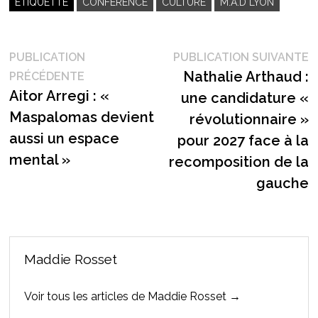
ÉTIQUETTÉ
CONFÉRENCE
CULTURE
M.A.D LYON
Navigation
P
PUBLICATION
PUBLICATION SUIVANTE
Publication
s
Nathalie Arthaud :
PRÉCÉDENTE
de
précédente :
Aitor Arregi : «
une candidature «
l’article
Maspalomas devient
révolutionnaire »
aussi un espace
pour 2027 face à la
mental »
recomposition de la
gauche
Maddie Rosset
Voir tous les articles de Maddie Rosset →