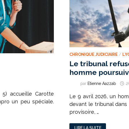
CHRONIQUE JUDICIAIRE
/
LY
Le tribunal refus
homme poursuivi
par
Etienne Aazzab
2
 5) accueille Carotte
Le 9 avril 2026, un ho
impro un peu spéciale.
devant le tribunal dans
provisoire, …
LE
LIRE LA SUITE