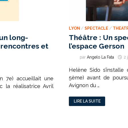
LYON
/
SPECTACLE
/
THEAT
un long-
Théâtre : Un spe
s rencontres et
l’espace Gerson
par
Angelo La Fata
2 
Helène Sido s’installe
5ème) avant de poursu
n 7e) accueillait une
Avignon du …
 la réalisatrice Avril
THÉÂTRE
LIRE LA SUITE
:
UN
SPECTACLE
SANS
FAUSSE
NOTE
À