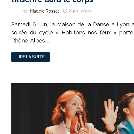
par
Maddie Rosset
8 juin 2026
Samedi 6 juin, la Maison de la Danse à Lyon a
soirée du cycle « Habitons nos feux » port
Rhône-Alpes. …
« HABITONS
LIRE LA SUITE
NOS
FEUX »
:
PENSER
LE
MONDE,
L’INSCRIRE
DANS
LE
CORPS