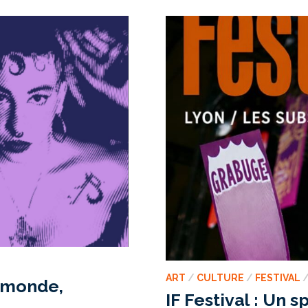
L’ESPACE
GERSON
ART
/
CULTURE
/
FESTIVAL
e monde,
IF Festival : Un s