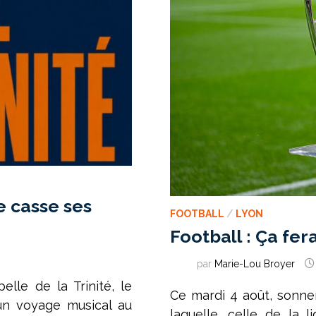
e casse ses
FOOTBALL
/
LYON
Football : Ça fera
par
Marie-Lou Broyer
elle de la Trinité, le
Ce mardi 4 août, sonne
 un voyage musical au
laquelle, celle de la 