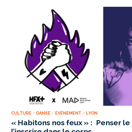
MÉTRAGE
SENSIBLE
SUR
LE
DEUIL,
LES
RENCONTRES
ET
LES
SECONDES
CHANCES
CULTURE
/
DANSE
/
EVÉNEMENT
/
LYON
« Habitons nos feux » : Penser l
l’inscrire dans le corps