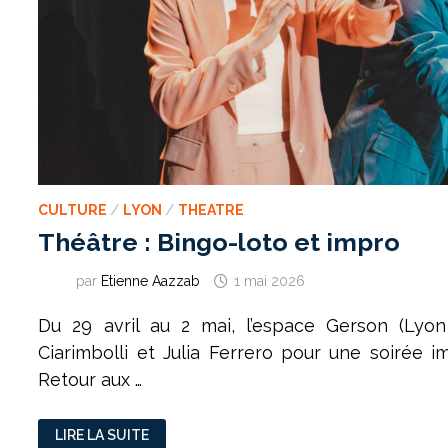
CULTURE
/
LYON
/
THEATRE
Théâtre : Bingo-loto et impro
par
Etienne Aazzab
1 mai 2026
Du 29 avril au 2 mai, l’espace Gerson (Lyon
Ciarimbolli et Julia Ferrero pour une soirée 
Retour aux …
THÉÂTRE
LIRE LA SUITE
: