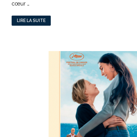
cœur …
CHAPELLE
LIRE LA SUITE
DE
LA
TRINITÉ
:
LE
BAROQUE
CASSE
SES
CODES