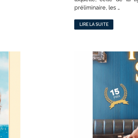
préliminaire, les …
FOOTBALL
LIRE LA SUITE
:
ÇA
FERAIT
TELLEMENT
PLAISIR
!