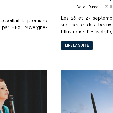
par
Dorian Dumont
6
Les 26 et 27 septembr
ccueillait la première
supérieure des beaux-
é par HFX+ Auvergne-
l’Illustration Festival (
IF
LIRE LA SUITE
FESTIVAL
:
UN
SPECTACLE
D’ILLUSTRATIONS