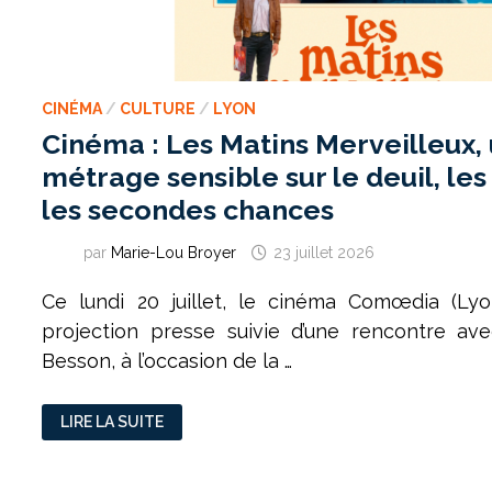
CINÉMA
/
CULTURE
/
LYON
Cinéma : Les Matins Merveilleux, 
métrage sensible sur le deuil, le
les secondes chances
par
Marie-Lou Broyer
23 juillet 2026
Ce lundi 20 juillet, le cinéma Comœdia (Lyo
projection presse suivie d’une rencontre avec
Besson, à l’occasion de la …
CINÉMA :
LIRE LA SUITE
LES
MATINS
MERVEILLEUX,
UN
LONG-