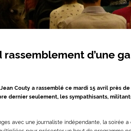
d rassemblement d’une g
 Jean Couty a rassemblé ce mardi 15 avril près de 
dernier seulement, les sympathisants, militants
nges avec une journaliste indépendante, la soirée a
t multipliées pour présenter un bout de programme p