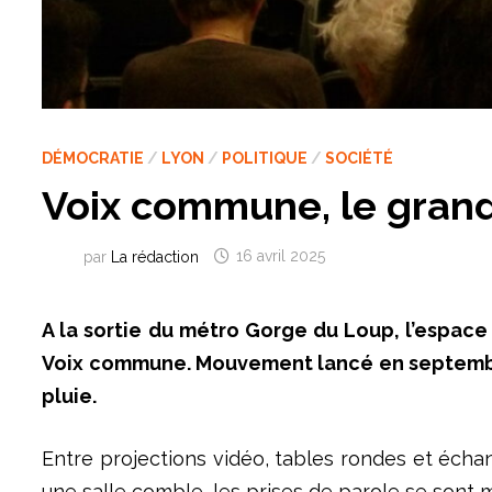
DÉMOCRATIE
/
LYON
/
POLITIQUE
/
SOCIÉTÉ
Voix commune, le gran
par
La rédaction
16 avril 2025
A la sortie du métro Gorge du Loup, l’espace
Voix commune. Mouvement lancé en septembre 
pluie.
Entre projections vidéo, tables rondes et écha
une salle comble, les prises de parole se son