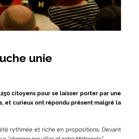
auche unie
250 citoyens pour se laisser porter par une
, et curieux ont répondu présent malgré la
 été rythmée et riche en propositions. Devant
our
“changer nos villes et notre Métropole”
.