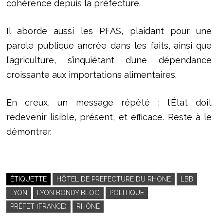
cohérence depuis la préfecture.
Il aborde aussi les PFAS, plaidant pour une
parole publique ancrée dans les faits, ainsi que
l’agriculture, s’inquiétant d’une dépendance
croissante aux importations alimentaires.
En creux, un message répété : l’État doit
redevenir lisible, présent, et efficace. Reste à le
démontrer.
ÉTIQUETTÉ
HÔTEL DE PRÉFECTURE DU RHÔNE
LBB
LYON
LYON BONDY BLOG
POLITIQUE
PRÉFET (FRANCE)
RHÔNE