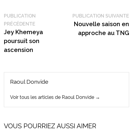
Navigation
P
PUBLICATION
PUBLICATION SUIVANTE
Publication
s
Nouvelle saison en
PRÉCÉDENTE
de
précédente :
Jey Khemeya
approche au TNG
l’article
poursuit son
ascension
Raoul Donvide
Voir tous les articles de Raoul Donvide →
VOUS POURRIEZ AUSSI AIMER