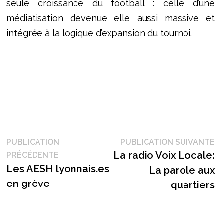
seule croissance du football : celle d’une
médiatisation devenue elle aussi massive et
intégrée à la logique d’expansion du tournoi.
Navigation
P
PUBLICATION
PUBLICATION SUIVANTE
Publication
s
La radio Voix Locale:
PRÉCÉDENTE
de
précédente :
Les AESH lyonnais.es
La parole aux
l’article
en grève
quartiers