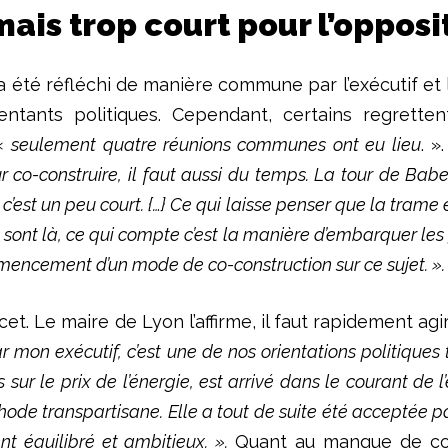
mais trop court pour l’opposi
 été réfléchi de manière commune par l’exécutif et l’o
sentants politiques. Cependant, certains regrett
 «
seulement quatre réunions communes ont eu lieu
. »
r co-construire, il faut aussi du temps. La tour de Babe
c’est un peu court. {…} Ce qui laisse penser que la trame é
 sont là, ce qui compte c’est la manière d’embarquer les g
mmencement d’un mode de co-construction sur ce sujet. ».
. Le maire de Lyon l’affirme, il faut rapidement agir
r mon exécutif, c’est une de nos orientations politiques 
r le prix de l’énergie, est arrivé dans le courant de l’été
thode transpartisane. Elle a tout de suite été acceptée pa
t équilibré et ambitieux. ».
Quant au manque de conc