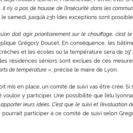
«
Il n’y a pas de hausse de l’insécurité dans les commun
le samedi, jusqu’à 23h (des exceptions sont possible
u’on doit agir prioritairement sur le chauffage, c’est
plique Grégory Doucet. En conséquence, les bâtime
es crèches et les écoles où la température sera de 19
t les résidences séniors sont exclues de ces mesure
carts de température
», précise le maire de Lyon.
t mis en place, un comité de suivi vas être crée. Si 
ouloir y participer. Une possibilité que l’élu lyonnai
 apporter leurs idées. C’est que le suivi et l’évaluatio
si pourrait participer à ce comité de suivi selon Gre