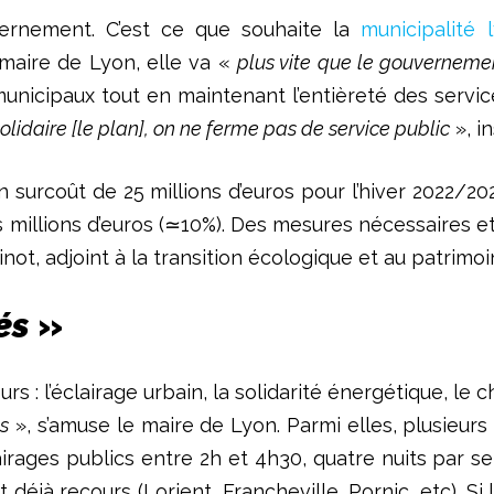
ernement. C’est ce que souhaite la
municipalité 
maire de Lyon, elle va «
plus vite que le gouvernemen
icipaux tout en maintenant l’entièreté des servic
 solidaire [le plan], on ne ferme pas de service public
», in
 surcoût de 25 millions d’euros pour l’hiver 2022/20
 millions d’euros (≃10%). Des mesures nécessaires 
not, adjoint à la transition écologique et au patrimo
rés
»
s : l’éclairage urbain, la solidarité énergétique, le 
s
», s’amuse le maire de Lyon. Parmi elles, plusieurs
lairages publics entre 2h et 4h30, quatre nuits par
nt déjà recours (Lorient, Francheville, Pornic, etc). S