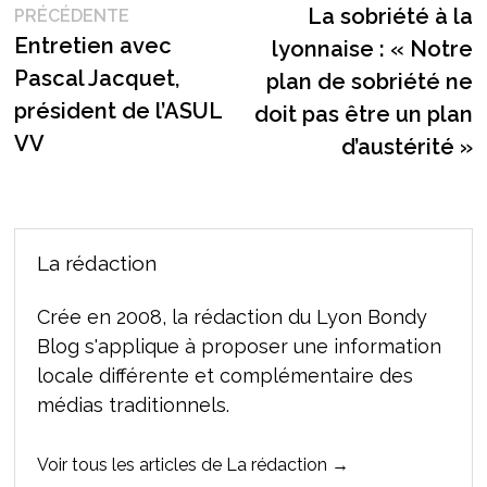
Publication
s
La sobriété à la
PRÉCÉDENTE
de
précédente :
Entretien avec
lyonnaise : « Notre
l’article
Pascal Jacquet,
plan de sobriété ne
président de l’ASUL
doit pas être un plan
VV
d’austérité »
La rédaction
Crée en 2008, la rédaction du Lyon Bondy
Blog s'applique à proposer une information
locale différente et complémentaire des
médias traditionnels.
Voir tous les articles de La rédaction →