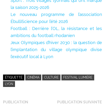
Sport : Trois visages lyonnais qui ont marqué
la saison 2025-2026
Le nouveau programme de l’association
ÉbulliScience pour l’été 2026
Football : Derrière l’OL, la résistance et les
ambitions du football rhodanien
Jeux Olympiques d’hiver 2030 : la question de
l’implantation du village olympique divise
l’exécutif local à Lyon
ÉTIQUETTÉ
CINÉMA
CULTURE
FESTIVAL LUMIÈRE
LYON
Navigation
P
PUBLICATION
PUBLICATION SUIVANTE