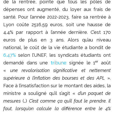
de la rentrée, pointe que tous les pôles de
dépenses ont augmenté, du loyer aux frais de
santé. Pour l’année 2022-2023, faire sa rentrée à
Lyon coûte 2516,59 euros, soit une hausse de
4,4% par rapport à l’année dernière. C’est 170
euros de plus en 3 ans. Alors qu’au niveau
national, le coût de la vie étudiante a bondit de
6,47%
selon l’UNEF, les syndicats étudiants ont
er
demandé dans une
tribune
signée le 1
août
«
une revalorisation significative
et nettement
supérieure à l’inflation des bourses et des APL
».
Face à l’insatisfaction sur le montant des aides, la
ministre a souligné qu’il s’agit «
d’un paquet de
mesures
(…)
C’est comme ça qu’il faut le prendre. Il
faut, lorsqu’on calcule la différence entre le 4%