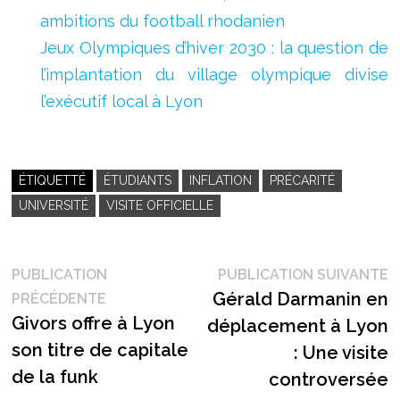
ambitions du football rhodanien
Jeux Olympiques d’hiver 2030 : la question de
l’implantation du village olympique divise
l’exécutif local à Lyon
ÉTIQUETTÉ
ÉTUDIANTS
INFLATION
PRÉCARITÉ
UNIVERSITÉ
VISITE OFFICIELLE
Navigation
P
PUBLICATION
PUBLICATION SUIVANTE
Publication
s
Gérald Darmanin en
PRÉCÉDENTE
de
précédente :
Givors offre à Lyon
déplacement à Lyon
l’article
son titre de capitale
: Une visite
de la funk
controversée