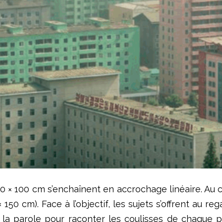
0 × 100 cm s’enchaînent en accrochage linéaire. Au ce
150 cm). Face à l’objectif, les sujets s’offrent au re
 la parole pour raconter les coulisses de chaque p