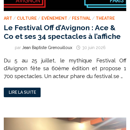
ART
/
CULTURE
/
EVÉNEMENT
/
FESTIVAL
/
THEATRE
Le Festival Off d’Avignon : Ace &
Co et ses 34 spectacles à l’affiche
par
Jean Baptiste Grenouilloux
30 juin 2026
Du 5 au 25 juillet, le mythique Festival Off
d’Avignon fête sa 60ème édition et propose 1
700 spectacles. Un acteur phare du festival se …
LE
LIRE LA SUITE
FESTIVAL
OFF
D’AVIGNON :
ACE
&
CO
ET
SES
34