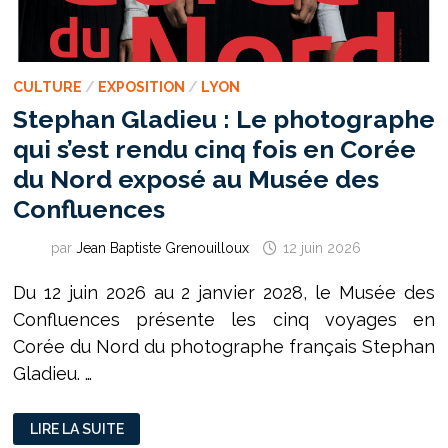
CULTURE
/
EXPOSITION
/
LYON
Stephan Gladieu : Le photographe
qui s’est rendu cinq fois en Corée
du Nord exposé au Musée des
Confluences
par
Jean Baptiste Grenouilloux
12 juin 2026
Du 12 juin 2026 au 2 janvier 2028, le Musée des
Confluences présente les cinq voyages en
Corée du Nord du photographe français Stephan
Gladieu. …
STEPHAN
LIRE LA SUITE
GLADIEU :
LE