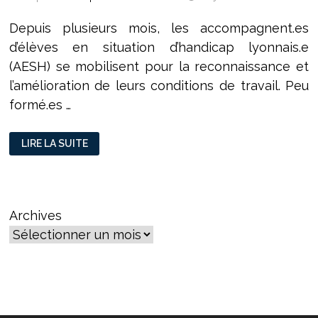
Depuis plusieurs mois, les accompagnent.es
d’élèves en situation d’handicap lyonnais.e
(AESH) se mobilisent pour la reconnaissance et
l’amélioration de leurs conditions de travail. Peu
formé.es …
LES
LIRE LA SUITE
AESH
LYONNAIS.ES
EN
GRÈVE
Archives