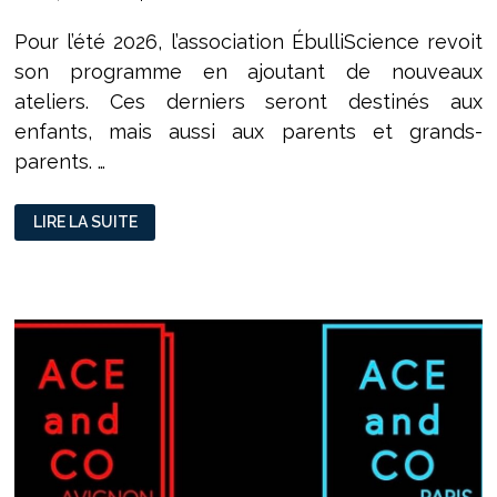
Pour l’été 2026, l’association ÉbulliScience revoit
son programme en ajoutant de nouveaux
ateliers. Ces derniers seront destinés aux
enfants, mais aussi aux parents et grands-
parents. …
LE
LIRE LA SUITE
NOUVEAU
PROGRAMME
DE
L’ASSOCIATION
ÉBULLISCIENCE
POUR
L’ÉTÉ
2026