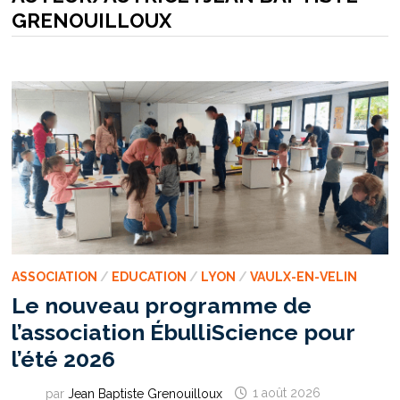
GRENOUILLOUX
ASSOCIATION
/
EDUCATION
/
LYON
/
VAULX-EN-VELIN
Le nouveau programme de
l’association ÉbulliScience pour
l’été 2026
par
Jean Baptiste Grenouilloux
1 août 2026