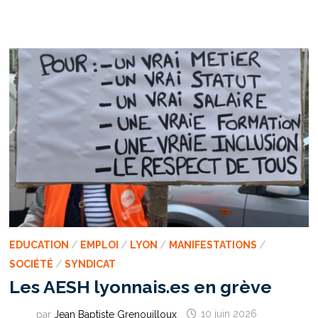
PHOTOGRAPHE
QUI
S’EST
RENDU
CINQ
FOIS
EN
CORÉE
DU
NORD
EXPOSÉ
AU
MUSÉE
DES
CONFLUENCES
EDUCATION
/
EMPLOI
/
LYON
/
MANIFESTATIONS
/
SOCIÉTÉ
/
SYNDICAT
Les AESH lyonnais.es en grève
par
Jean Baptiste Grenouilloux
10 juin 2026