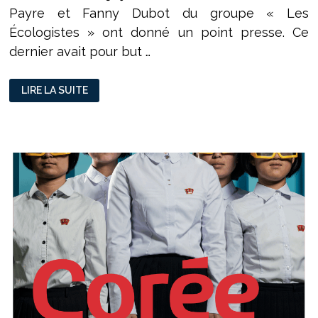
Payre et Fanny Dubot du groupe « Les
Écologistes » ont donné un point presse. Ce
dernier avait pour but …
POINT
LIRE LA SUITE
PRESSE
DES
ÉCOLOGISTES
DE
LA
MÉTROPOLE
DE
LYON
:
BILAN
ET
INQUIÉTUDES
FACE
À
LA
NOUVELLE
MAJORITÉ