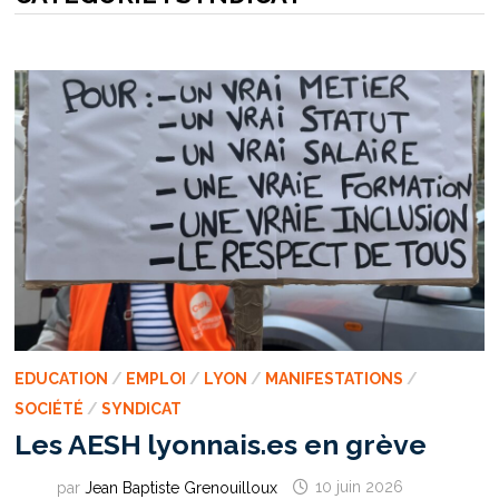
EDUCATION
/
EMPLOI
/
LYON
/
MANIFESTATIONS
/
SOCIÉTÉ
/
SYNDICAT
Les AESH lyonnais.es en grève
par
Jean Baptiste Grenouilloux
10 juin 2026