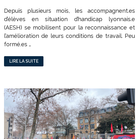
Depuis plusieurs mois, les accompagnent.es
d’élèves en situation d’handicap lyonnais.e
(AESH) se mobilisent pour la reconnaissance et
l’amélioration de leurs conditions de travail. Peu
formé.es …
LES
LIRE LA SUITE
AESH
LYONNAIS.ES
EN
GRÈVE