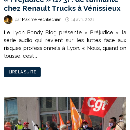
chez Renault Trucks à Vénissieux
par
Maxime Pechkechian
14 avril 2021
Le Lyon Bondy Blog présente « Préjudice », la
série audio qui revient sur les luttes face aux
risques professionnels à Lyon. « Nous, quand on
tousse, c’est …
« PRÉJUDICE »
LIRE LA SUITE
(1/3)
:
DE
L’AMIANTE
CHEZ
RENAULT
TRUCKS
À
VÉNISSIEUX