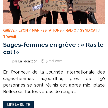
GRÈVE
/
LYON
/
MANIFESTATIONS
/
RADIO
/
SYNDICAT
/
TRAVAIL
Sages-femmes en grève : « Ras le
col !»
par
La rédaction
5 mai 2021
En l’honneur de la Journée Internationale des
sages-femmes aujourd’hui, près de 150
personnes se sont réunis cet après midi place
Bellecour. Toutes vêtues de rouge …
SAGES-
LIRE LA SUITE
FEMMES