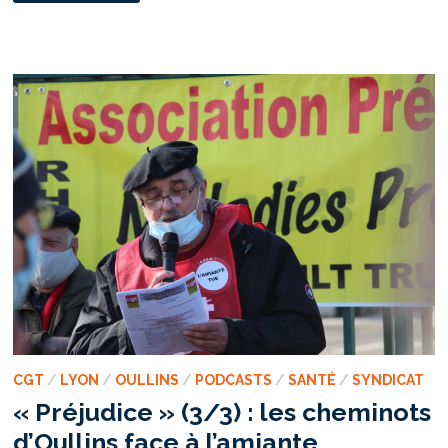
EN
GRÈVE
:
«
RAS
LE
COL
!»
CGT
/
LYON
/
OULLINS
/
PODCASTS
/
SANTÉ
/
SYNDICAT
« Préjudice » (3/3) : les cheminots
d’Oullins face à l’amiante