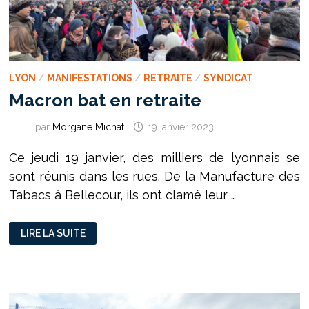
LYON
/
MANIFESTATIONS
/
RETRAITE
/
SYNDICAT
Macron bat en retraite
par
Morgane Michat
19 janvier 2023
Ce jeudi 19 janvier, des milliers de lyonnais se
sont réunis dans les rues. De la Manufacture des
Tabacs à Bellecour, ils ont clamé leur …
MACRON
LIRE LA SUITE
BAT
EN
RETRAITE