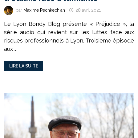
par
Maxime Pechkechian
28 avril 2021
Le Lyon Bondy Blog présente « Préjudice », la
série audio qui revient sur les luttes face aux
risques professionnels à Lyon. Troisième épisode
aux …
«
LIRE LA SUITE
PRÉJUDICE
»
(3/3)
:
LES
CHEMINOTS
D’OULLINS
FACE
À
L’AMIANTE