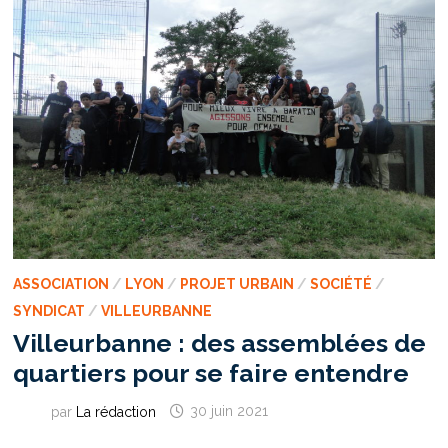
ASSOCIATION
/
LYON
/
PROJET URBAIN
/
SOCIÉTÉ
/
SYNDICAT
/
VILLEURBANNE
Villeurbanne : des assemblées de
quartiers pour se faire entendre
par
La rédaction
30 juin 2021