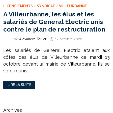
LICENCIEMENTS
/
SYNDICAT
/
VILLEURBANNE
A Villeurbanne, les élus et les
salariés de General Electric unis
contre le plan de restructuration
par
Alexandre Tellier
13 octobre 2020
Les salariés de General Electric étaient aux
côtés des élus de Villeurbanne ce mardi 13
octobre devant la mairie de Villeurbanne. Ils se
sont réunis …
A
LIRE LA SUITE
VILLEURBANNE,
LES
ÉLUS
ET
LES
SALARIÉS
DE
Archives
GENERAL