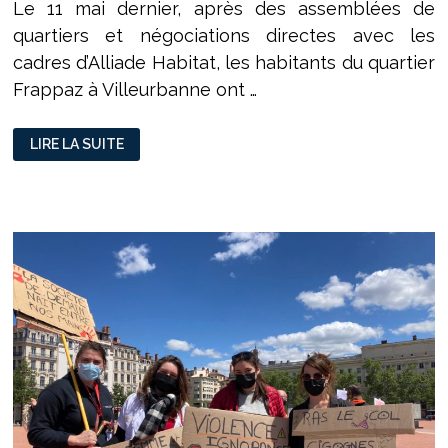
Le 11 mai dernier, après des assemblées de
quartiers et négociations directes avec les
cadres d’Alliade Habitat, les habitants du quartier
Frappaz à Villeurbanne ont …
VILLEURBANNE
LIRE LA SUITE
:
DES
ASSEMBLÉES
DE
QUARTIERS
POUR
SE
FAIRE
ENTENDRE