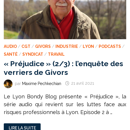
AUDIO
/
CGT
/
GIVORS
/
INDUSTRIE
/
LYON
/
PODCASTS
/
SANTÉ
/
SYNDICAT
/
TRAVAIL
« Préjudice » (2/3) : l’enquête des
verriers de Givors
par
Maxime Pechkechian
21 avril 2021
Le Lyon Bondy Blog présente « Préjudice », la
série audio qui revient sur les luttes face aux
risques professionnels à Lyon. Episode 2 à …
«
LIRE LA SUITE
PRÉJUDICE