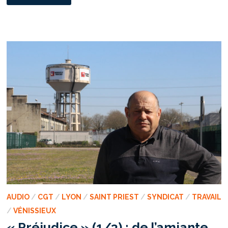
»
(2/3)
:
L’ENQUÊTE
DES
VERRIERS
DE
GIVORS
AUDIO
/
CGT
/
LYON
/
SAINT PRIEST
/
SYNDICAT
/
TRAVAIL
/
VÉNISSIEUX
« Préjudice » (1/3) : de l’amiante