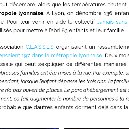
ébut décembre, alors que les températures chutent
ropole lyonnaise
. À Lyon, on dénombre 136 enfant
e. Pour leur venir en aide le collectif
Jamais sans 
lisés pour mettre à l’abri 83 enfants et leur famille.
association
C.L.A.S.S.E.S
organisaient un rassemblemen
censaient 197 dans la métropole lyonnaise
. Deux moi
ssale qui peut s’expliquer de différentes manière
reuses familles ont été mises à la rue. Par exemple,
pendant, lorsque l’enfant dépasse les trois ans, la fami
ure n’a pas ouvert de places. Le parc d’hébergement est
nt, ça fait augmenter le nombre de personnes à la ru
 probable que d’autres enfants dorment déjà dans la 