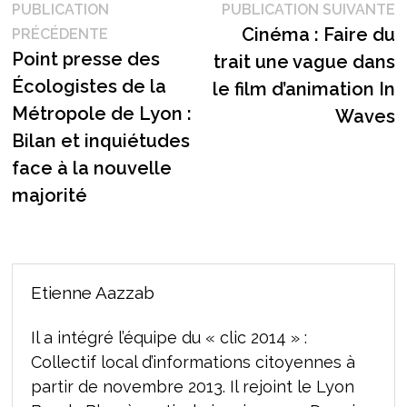
Navigation
P
PUBLICATION
PUBLICATION SUIVANTE
Publication
s
Cinéma : Faire du
PRÉCÉDENTE
de
précédente :
Point presse des
trait une vague dans
l’article
Écologistes de la
le film d’animation In
Métropole de Lyon :
Waves
Bilan et inquiétudes
face à la nouvelle
majorité
Etienne Aazzab
Il a intégré l’équipe du « clic 2014 » :
Collectif local d’informations citoyennes à
partir de novembre 2013. Il rejoint le Lyon