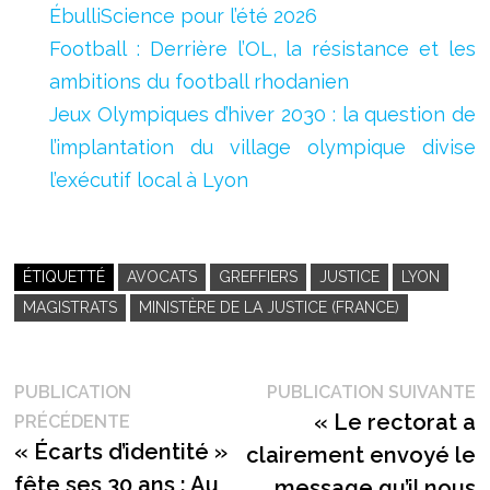
ÉbulliScience pour l’été 2026
Football : Derrière l’OL, la résistance et les
ambitions du football rhodanien
Jeux Olympiques d’hiver 2030 : la question de
l’implantation du village olympique divise
l’exécutif local à Lyon
ÉTIQUETTÉ
AVOCATS
GREFFIERS
JUSTICE
LYON
MAGISTRATS
MINISTÈRE DE LA JUSTICE (FRANCE)
Navigation
P
PUBLICATION
PUBLICATION SUIVANTE
Publication
s
« Le rectorat a
PRÉCÉDENTE
de
précédente :
« Écarts d’identité »
clairement envoyé le
l’article
fête ses 30 ans : Au
message qu’il nous