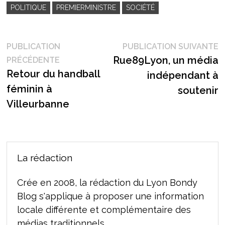
POLITIQUE
PREMIERMINISTRE
SOCIÉTÉ
Navigation
P
PUBLICATION
PUBLICATION SUIVANTE
Publication
s
Rue89Lyon, un média
PRÉCÉDENTE
de
précédente :
Retour du handball
indépendant à
l’article
féminin à
soutenir
Villeurbanne
La rédaction
Crée en 2008, la rédaction du Lyon Bondy
Blog s'applique à proposer une information
locale différente et complémentaire des
médias traditionnels.