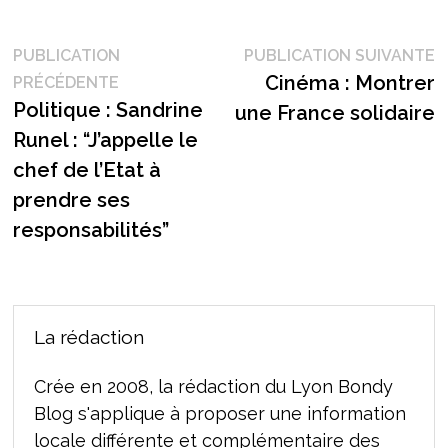
Navigation
P
PUBLICATION
PUBLICATION SUIVANTE
Publication
s
Cinéma : Montrer
PRÉCÉDENTE
de
précédente :
Politique : Sandrine
une France solidaire
l’article
Runel : “J’appelle le
chef de l’Etat à
prendre ses
responsabilités”
La rédaction
Crée en 2008, la rédaction du Lyon Bondy
Blog s'applique à proposer une information
locale différente et complémentaire des