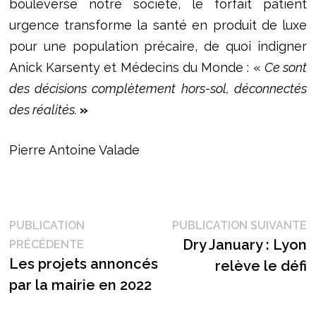
bouleverse notre société, le forfait patient
urgence transforme la santé en produit de luxe
pour une population précaire, de quoi indigner
Anick Karsenty et Médecins du Monde : «
Ce sont
des décisions complètement hors-sol, déconnectés
des réalités.
»
Pierre Antoine Valade
Navigation
P
PUBLICATION
PUBLICATION SUIVANTE
Publication
s
Dry January : Lyon
PRÉCÉDENTE
de
précédente :
Les projets annoncés
relève le défi
l’article
par la mairie en 2022