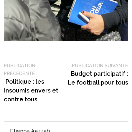
Navigation
P
PUBLICATION
PUBLICATION SUIVANTE
Publication
s
Budget participatif :
PRÉCÉDENTE
de
précédente :
Politique : les
Le football pour tous
l’article
Insoumis envers et
contre tous
Etienne Aazzab