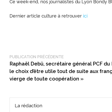
Ce week-end, nos journalistes du Lyon Bondy Bl
Dernier article culture à retrouver
ici
Navigation
Publication
PUBLICATION PRÉCÉDENTE
précédente :
Raphaël Debû, secrétaire général PCF du Rh
de
le choix d’être utile tout de suite aux fran
l’article
vierge de toute coopération »
La rédaction