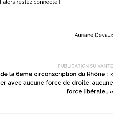
 alors restez connecté !
Auriane Devaux
Public
PUBLICATION SUIVANTE
suivant
de la 6eme circonscription du Rhône : «
er avec aucune force de droite, aucune
force libérale… »