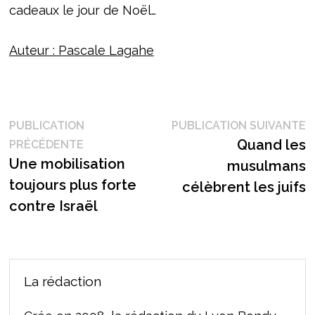
cadeaux le jour de Noël…
Auteur : Pascale Lagahe
Navigation
P
PUBLICATION
PUBLICATION SUIVANTE
Publication
s
Quand les
PRÉCÉDENTE
de
précédente :
Une mobilisation
musulmans
l’article
toujours plus forte
célèbrent les juifs
contre Israël
La rédaction