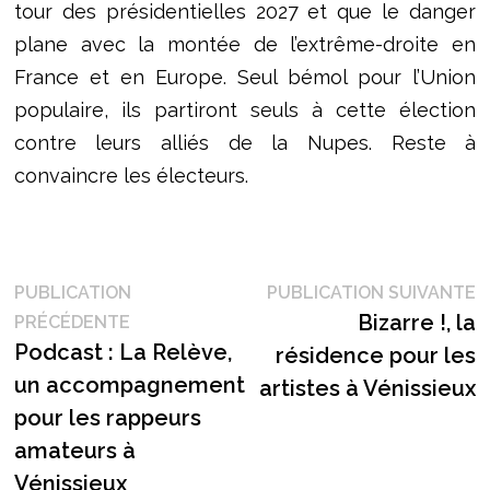
tour des présidentielles 2027 et que le danger
plane avec la montée de l’extrême-droite en
France et en Europe. Seul bémol pour l’Union
populaire, ils partiront seuls à cette élection
contre leurs alliés de la Nupes. Reste à
convaincre les électeurs.
Navigation
P
PUBLICATION
PUBLICATION SUIVANTE
Publication
s
Bizarre !, la
PRÉCÉDENTE
de
précédente :
Podcast : La Relève,
résidence pour les
l’article
un accompagnement
artistes à Vénissieux
pour les rappeurs
amateurs à
Vénissieux