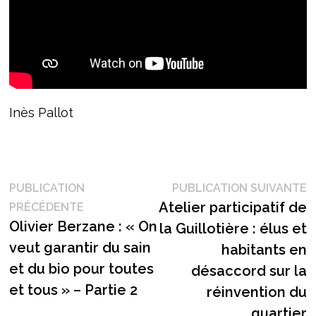
Inès Pallot
Navigation
P
PUBLICATION
PUBLICATION SUIVANTE
Publication
s
Atelier participatif de
PRÉCÉDENTE
de
précédente :
Olivier Berzane : « On
la Guillotière : élus et
l’article
veut garantir du sain
habitants en
et du bio pour toutes
désaccord sur la
et tous » – Partie 2
réinvention du
quartier