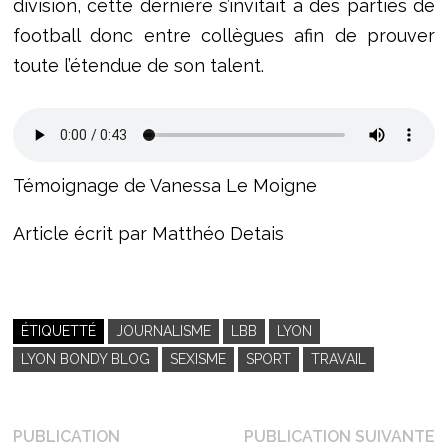
division, cette dernière s’invitait à des parties de
football donc entre collègues afin de prouver
toute l’étendue de son talent.
Témoignage de Vanessa Le Moigne
Article écrit par Matthéo Detais
ÉTIQUETTÉ
JOURNALISME
LBB
LYON
LYON BONDY BLOG
SEXISME
SPORT
TRAVAIL
Navigation
P
PUBLICATION
PUBLICATION SUIVANTE