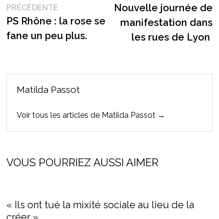
Publication
s
Nouvelle journée de
PRÉCÉDENTE
de
précédente :
PS Rhône : la rose se
manifestation dans
l’article
fane un peu plus.
les rues de Lyon
Matilda Passot
Voir tous les articles de Matilda Passot →
VOUS POURRIEZ AUSSI AIMER
« Ils ont tué la mixité sociale au lieu de la
créer »