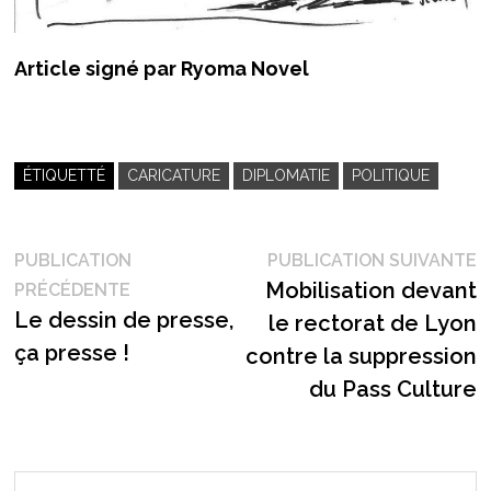
Article signé par Ryoma Novel
ÉTIQUETTÉ
CARICATURE
DIPLOMATIE
POLITIQUE
Navigation
P
PUBLICATION
PUBLICATION SUIVANTE
Publication
s
Mobilisation devant
PRÉCÉDENTE
de
précédente :
Le dessin de presse,
le rectorat de Lyon
l’article
ça presse !
contre la suppression
du Pass Culture