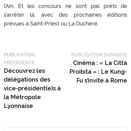
l’Ain. Et les concours ne sont pas prêts de
s’arrêter là, avec des prochaines éditions
prévues à Saint-Priest ou La Duchère.
Navigation
P
PUBLICATION
PUBLICATION SUIVANTE
Publication
s
Cinéma : « La Città
PRÉCÉDENTE
de
précédente :
Découvrez les
Proibita » : Le Kung-
l’article
délégations des
Fu s’invite à Rome
vice-président(e)s à
la Métropole
Lyonnaise