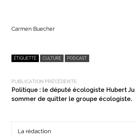
Carmen Buecher
ÉTIQUETTÉ
CULTURE
PODCAST
Navigation
Publication
PUBLICATION PRÉCÉDENTE
précédente :
Politique : le député écologiste Hubert Ju
de
sommer de quitter le groupe écologiste.
l’article
La rédaction