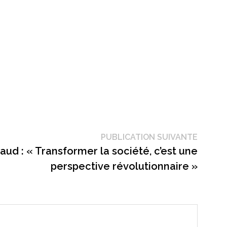
Public
PUBLICATION SUIVANTE
suivant
aud : « Transformer la société, c’est une
perspective révolutionnaire »