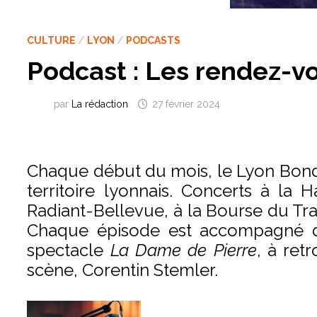
CULTURE
/
LYON
/
PODCASTS
Podcast : Les rendez-v
par
La rédaction
27 février 2024
Chaque début du mois, le Lyon Bondy
territoire lyonnais. Concerts à la
Radiant-Bellevue, à la Bourse du Tra
Chaque épisode est accompagné du
spectacle
La Dame de Pierre
, à ret
scène, Corentin Stemler.