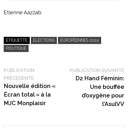
Etienne Aazzab
ÉTIQUETTÉ
ELECTIONS
EUROPÉENNES 2024
POLITIQUE
Navigation
P
PUBLICATION
PUBLICATION SUIVANTE
Publication
s
D2 Hand Féminin:
PRÉCÉDENTE
de
précédente :
Nouvelle édition «
Une bouffée
l’article
Écran total » à la
d’oxygène pour
MJC Monplaisir
l’AsulVV