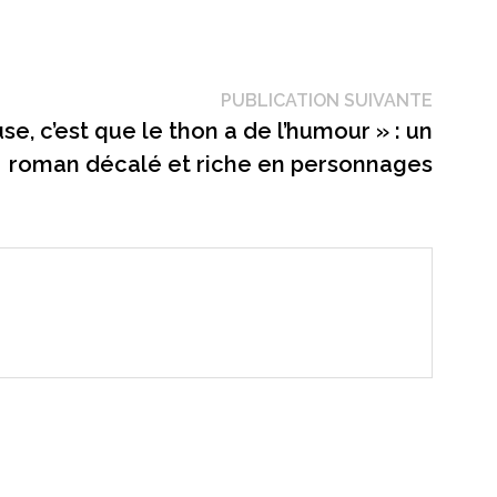
Public
PUBLICATION SUIVANTE
suivant
se, c’est que le thon a de l’humour » : un
roman décalé et riche en personnages