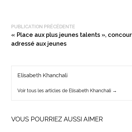
Navigation
Publication
PUBLICATION PRÉCÉDENTE
précédente :
« Place aux plus jeunes talents », concour
de
adressé aux jeunes
l’article
Elisabeth Khanchali
Voir tous les articles de Elisabeth Khanchali →
VOUS POURRIEZ AUSSI AIMER