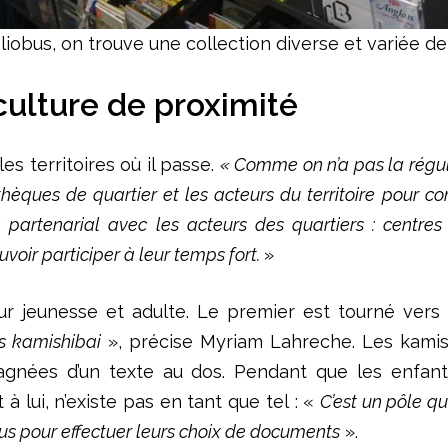
bliobus, on trouve une collection diverse et variée de 
culture de proximité
es territoires où il passe.
« Comme on n’a pas la régula
othèques de quartier et les acteurs du territoire pour c
l partenarial avec les acteurs des quartiers : centre
ouvoir participer à leur temps fort.
»
ur jeunesse et adulte. Le premier est tourné vers 
es kamishibai
», précise Myriam Lahreche. Les kamish
nées d’un texte au dos. Pendant que les enfants reg
 à lui, n’existe pas en tant que tel : «
C’est un pôle q
us pour effectuer leurs choix de documents
».