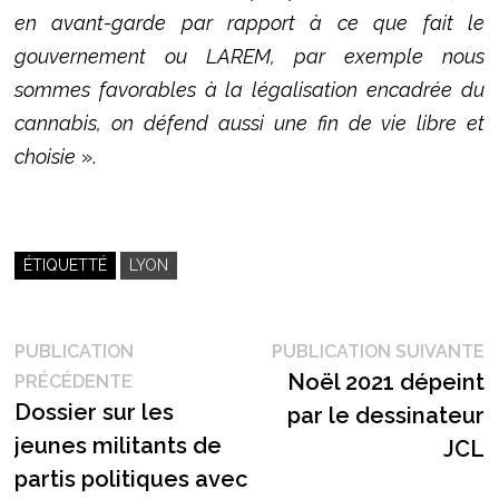
en avant-garde par rapport à ce que fait le
gouvernement ou LAREM, par exemple nous
sommes favorables à la légalisation encadrée du
cannabis, on défend aussi une fin de vie libre et
choisie
».
ÉTIQUETTÉ
LYON
Navigation
P
PUBLICATION
PUBLICATION SUIVANTE
Publication
s
Noël 2021 dépeint
PRÉCÉDENTE
de
précédente :
Dossier sur les
par le dessinateur
l’article
jeunes militants de
JCL
partis politiques avec