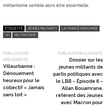
militantisme semble alors être essentielle.
ÉTIQUETTÉ
JEUNES MILITANTS
LA FRANCE INSOUMISE
LFI
MILITANTISME
Navigation
P
PUBLICATION
PUBLICATION SUIVANTE
Publication
s
Dossier sur les
PRÉCÉDENTE
de
précédente :
Villeurbanne :
jeunes militants de
l’article
Dénouement
partis politiques avec
heureux pour le
le LBB – Épisode 6 –
collectif « Jamais
Allan Bouamrane,
sans toit »
référent des Jeunes
avec Macron pour