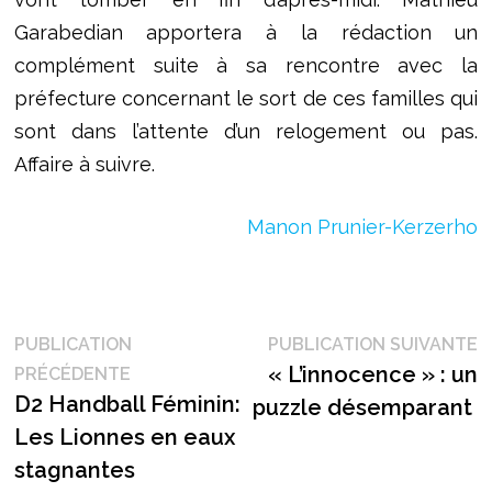
Garabedian apportera à la rédaction un
complément suite à sa rencontre avec la
préfecture concernant le sort de ces familles qui
sont dans l’attente d’un relogement ou pas.
Affaire à suivre.
Manon Prunier-Kerzerho
Navigation
P
PUBLICATION
PUBLICATION SUIVANTE
Publication
s
« L’innocence » : un
PRÉCÉDENTE
de
précédente :
D2 Handball Féminin:
puzzle désemparant
l’article
Les Lionnes en eaux
stagnantes