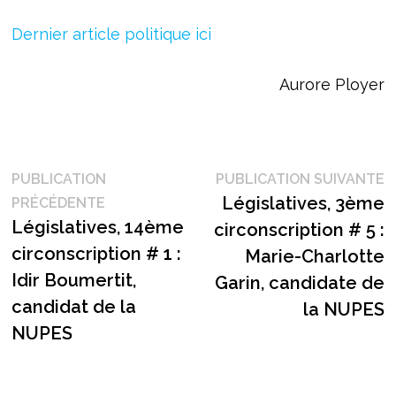
Dernier article politique ici
Aurore Ployer
Navigation
P
PUBLICATION
PUBLICATION SUIVANTE
Publication
s
Législatives, 3ème
PRÉCÉDENTE
de
précédente :
Législatives, 14ème
circonscription # 5 :
l’article
circonscription # 1 :
Marie-Charlotte
Idir Boumertit,
Garin, candidate de
candidat de la
la NUPES
NUPES