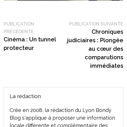
Navigation
P
PUBLICATION
PUBLICATION SUIVANTE
Publication
s
Chroniques
PRÉCÉDENTE
de
précédente :
Cinéma : Un tunnel
judiciaires : Plongée
l’article
protecteur
au cœur des
comparutions
immédiates
La rédaction
Crée en 2008, la rédaction du Lyon Bondy
Blog s'applique à proposer une information
locale différente et complémentaire des