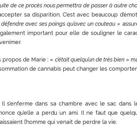
suite de ce procès nous permettra de passer à autre ch
 accepter sa disparition. C’est avec beaucoup d’émot
se défendre avec ses poings qu’avec un couteau »
assure
 également important pour elle de souligner le cara
nvenimer.
es propos de Marie : «
c’était quelqu’un de très bien
» ma
consommation de cannabis peut changer les comporte
i. Il s’enferme dans sa chambre avec le sac dans l
nonce qu’elle a perdu un ami. Il ne faut que quelq
naissaient l’homme qui venait de perdre la vie.