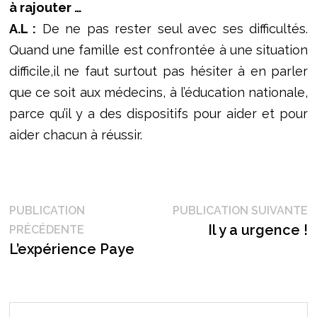
à rajouter …
A.L :
De ne pas rester seul avec ses difficultés.
Quand une famille est confrontée à une situation
difficile,il ne faut surtout pas hésiter à en parler
que ce soit aux médecins, à l’éducation nationale,
parce qu’il y a des dispositifs pour aider et pour
aider chacun à réussir.
Navigation
P
PUBLICATION
PUBLICATION SUIVANTE
Publication
s
Il y a urgence !
PRÉCÉDENTE
de
précédente :
L’expérience Paye
l’article