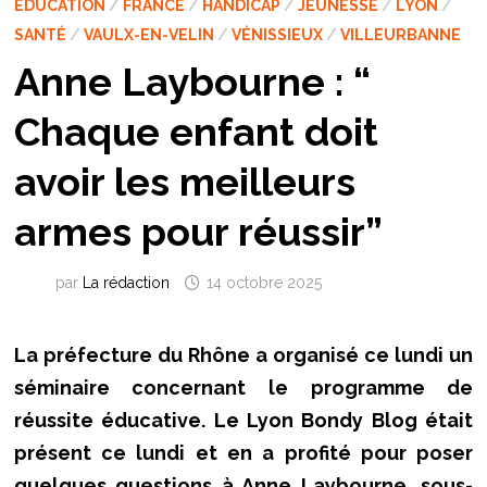
EDUCATION
/
FRANCE
/
HANDICAP
/
JEUNESSE
/
LYON
/
SANTÉ
/
VAULX-EN-VELIN
/
VÉNISSIEUX
/
VILLEURBANNE
Anne Laybourne : “
Chaque enfant doit
avoir les meilleurs
armes pour réussir”
par
La rédaction
14 octobre 2025
La préfecture du Rhône a organisé ce lundi un
séminaire concernant le programme de
réussite éducative. Le Lyon Bondy Blog était
présent ce lundi et en a profité pour poser
quelques questions à Anne Laybourne, sous-