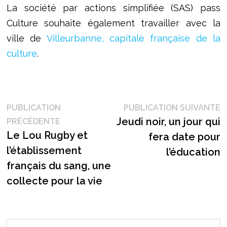
La société par actions simplifiée (SAS) pass
Culture souhaite également travailler avec la
ville de
Villeurbanne, capitale française de la
culture
.
Navigation
P
PUBLICATION
PUBLICATION SUIVANTE
Publication
s
Jeudi noir, un jour qui
PRÉCÉDENTE
de
précédente :
Le Lou Rugby et
fera date pour
l’article
l’établissement
l’éducation
français du sang, une
collecte pour la vie