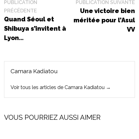
Navigation
P
PUBLICATION
PUBLICATION SUIVANTE
Publication
s
Une victoire bien
PRÉCÉDENTE
de
précédente :
Quand Séoul et
méritée pour l’Asul
l’article
Shibuya s’invitent à
VV
Lyon…
Camara Kadiatou
Voir tous les articles de Camara Kadiatou →
VOUS POURRIEZ AUSSI AIMER