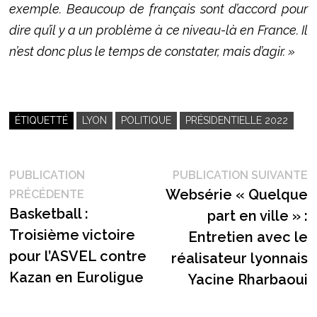
exemple. Beaucoup de français sont d’accord pour
dire qu’il y a un problème à ce niveau-là en France. Il
n’est donc plus le temps de constater, mais d’agir. »
ÉTIQUETTÉ
LYON
POLITIQUE
PRÉSIDENTIELLE 2022
Navigation
P
PUBLICATION
PUBLICATION SUIVANTE
Publication
s
Websérie « Quelque
PRÉCÉDENTE
de
précédente :
Basketball :
part en ville » :
l’article
Troisième victoire
Entretien avec le
pour l’ASVEL contre
réalisateur lyonnais
Kazan en Euroligue
Yacine Rharbaoui