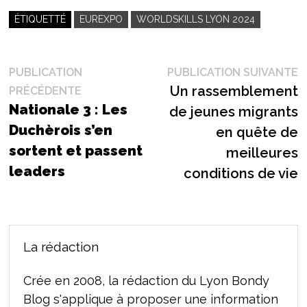
ÉTIQUETTÉ
EUREXPO
WORLDSKILLS LYON 2024
Navigation
P
PUBLICATION
PUBLICATION SUIVANTE
Publication
s
Un rassemblement
PRÉCÉDENTE
de
précédente :
Nationale 3 : Les
de jeunes migrants
l’article
Duchèrois s’en
en quête de
sortent et passent
meilleures
leaders
conditions de vie
La rédaction
Crée en 2008, la rédaction du Lyon Bondy
Blog s'applique à proposer une information